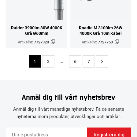
Raider 3900lm 30W 4000K
Roadie M 3100lm 26W
Grå Ø60mm
4000K Grå 10m Kabel
Artikelnr:
7727920
Artikelnr:
7727759
1
2
…
6
7
Anmäl dig till vårt nyhetsbrev
Anmäl dig till vårt månatliga nyhetsbrev. Få de senaste
nyheterna inom produkter, utvecklingar och artiklar.
Registrera dig