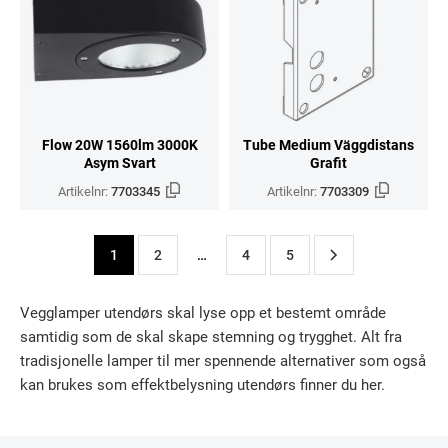
Flow 20W 1560lm 3000K
Tube Medium Väggdistans
Asym Svart
Grafit
Artikelnr:
7703345
Artikelnr:
7703309
1
2
…
4
5
Vegglamper utendørs skal lyse opp et bestemt område
samtidig som de skal skape stemning og trygghet. Alt fra
tradisjonelle lamper til mer spennende alternativer som også
kan brukes som effektbelysning utendørs finner du her.