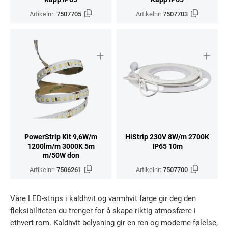
Artikelnr:
7507705
Artikelnr:
7507703
PowerStrip Kit 9,6W/m
HiStrip 230V 8W/m 2700K
1200lm/m 3000K 5m
IP65 10m
m/50W don
Artikelnr:
7506261
Artikelnr:
7507700
Våre LED-strips i kaldhvit og varmhvit farge gir deg den
fleksibiliteten du trenger for å skape riktig atmosfære i
ethvert rom. Kaldhvit belysning gir en ren og moderne følelse,