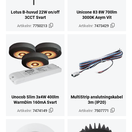
Lotus B-huvud 22W on/off
Unicone 83 8W 700lm
3CCT Svart
3000K Asym Vit
Artikelnr:
7750213
Artikelnr:
7473429
Unocob Slim 3x4W 400lm
MultiStrip anslutningskabel
WarmDim 160mA Svart
3m (IP20)
Artikelnr:
7474149
Artikelnr:
7507771