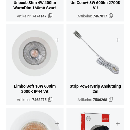
Unocob Slim 4W 400lm
UniCone+ 8W 600lm 2700K
WarmDim 160mA Svart
Vit
Artikelnr:
7474147
Artikelnr:
7467017
Limbo Soft 10W 600lm
Strip PowerStrip Anslutning
3000K IP44 Vit
2m
Artikelnr:
7468275
Artikelnr:
7506268