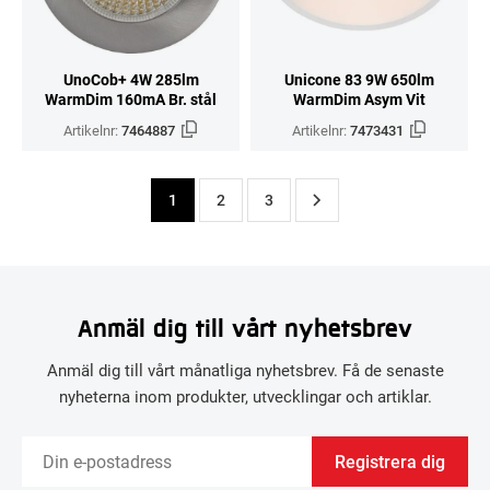
UnoCob+ 4W 285lm
Unicone 83 9W 650lm
WarmDim 160mA Br. stål
WarmDim Asym Vit
Artikelnr:
7464887
Artikelnr:
7473431
1
2
3
Anmäl dig till vårt nyhetsbrev
Anmäl dig till vårt månatliga nyhetsbrev. Få de senaste
nyheterna inom produkter, utvecklingar och artiklar.
Registrera dig