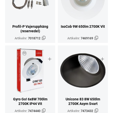
Profil-P Vajerupphäng
IsoCob 9W 650lm 2700K Vit
(reservedel)
Artikelnr:
7018712
Artikelnr:
7469169
Gyro Go! 6x8W 700lm
Unicone 83 8W 650lm
2700K IP44 Vit
2700K Asym Svart
Artikelnr:
7474440
Artikelnr:
7473432