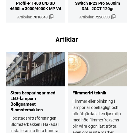
Profil-P 1400 U/D SD
Switch IP23 Pro 6600lm
4650lm 3000/4000K MP Vit
DALI 2CCT 120gr
Artikelnr:
7018648
Artikelnr:
7220890
Artiklar
Stora besparingar med
Flimmerfri teknik
LED-lampor i
Flimmer eller blinkning i
Boligsameet
lampor är obehagligt och
Blomsterbakken
bör åtgärdas. I en ljusmiljö
I bostadsrättsföreningen
med hög flimmerfrekvens
Blomsterbakken i Hakadal
blir våra ögon lätt trötta,
installeras nu flera hundra
även om vi inte märker...