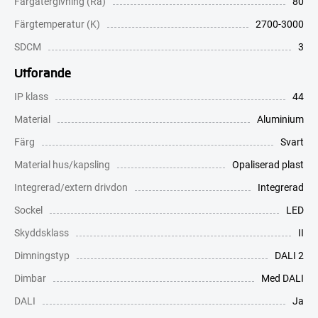
Färgåtergivning (Ra)
80
Färgtemperatur (K)
2700-3000
SDCM
3
Utförande
IP klass
44
Material
Aluminium
Färg
Svart
Material hus/kapsling
Opaliserad plast
Integrerad/extern drivdon
Integrerad
Sockel
LED
Skyddsklass
II
Dimningstyp
DALI 2
Dimbar
Med DALI
DALI
Ja