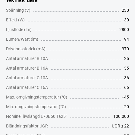
Spänning (V)
230
Effekt (W)
30
Ljusflöde (lm)
2800
Lumen/Watt (lm)
94
Drivdonsstorlek (mA)
370
Antal armaturer B 10A
25
Antal armaturer B 16A
35
Antal armaturer C 10A
36
Antal armaturer C 16A
66
Max. omgivningstemperatur (°C)
+45
Min. omgivningstemperatur (°C)
-20
Nominell livslängd L70B50 Ta25°
100.000
Bländningsfaktor UGR
UGR ≤ 22