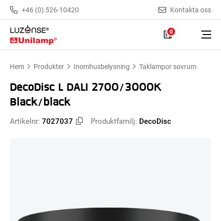
+46 (0) 526-10420
Kontakta oss
0
Hem
Produkter
Inomhusbelysning
Taklampor sovrum
DecoDisc L DALI 2700/3000K
Black/black
Artikelnr:
7027037
Produktfamilj:
DecoDisc