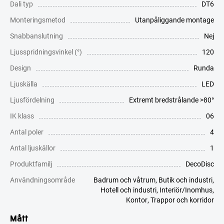
Dali typ
DT6
Monteringsmetod
Utanpåliggande montage
Snabbanslutning
Nej
Ljusspridningsvinkel (°)
120
Design
Runda
Ljuskälla
LED
Ljusfördelning
Extremt bredstrålande >80°
IK klass
06
Antal poler
4
Antal ljuskällor
1
Produktfamilj
DecoDisc
Användningsområde
Badrum och våtrum
,
Butik och industri
,
Hotell och industri
,
Interiör/Inomhus
,
Kontor
,
Trappor och korridor
Mått