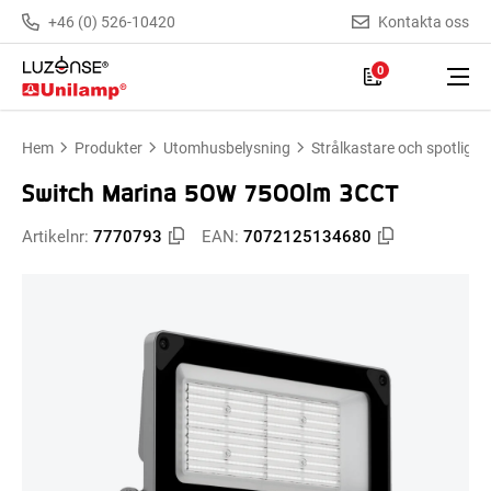
+46 (0) 526-10420
Kontakta oss
0
Hem
Produkter
Utomhusbelysning
Strålkastare och spotlight
Switch Marina 50W 7500lm 3CCT
Artikelnr:
7770793
EAN:
7072125134680