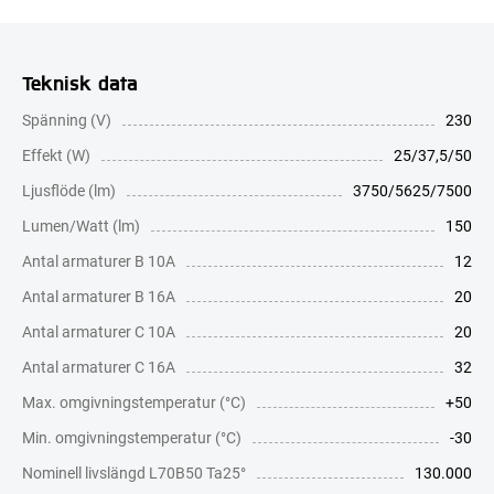
Teknisk data
Spänning (V)
230
Effekt (W)
25/37,5/50
Ljusflöde (lm)
3750/5625/7500
Lumen/Watt (lm)
150
Antal armaturer B 10A
12
Antal armaturer B 16A
20
Antal armaturer C 10A
20
Antal armaturer C 16A
32
Max. omgivningstemperatur (°C)
+50
Min. omgivningstemperatur (°C)
-30
Nominell livslängd L70B50 Ta25°
130.000