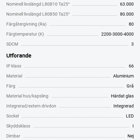
Nominell livslängd L80B10 Ta25°
63.000
Nominell livslängd L80B50 Ta25°
80.000
Färgåtergivning (Ra)
80
Färgtemperatur (K)
2200-3000-4000
SDCM
3
Utförande
IP klass
66
Material
Aluminium
Färg
Grå
Material hus/kapsling
Härdat glas
Integrerad/extern drivdon
Integrerad
Sockel
LED
Skyddsklass
I
Dimbar
Nej