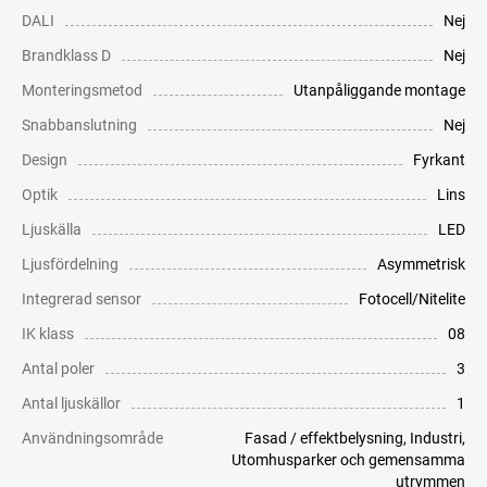
DALI
Nej
Brandklass D
Nej
Monteringsmetod
Utanpåliggande montage
Snabbanslutning
Nej
Design
Fyrkant
Optik
Lins
Ljuskälla
LED
Ljusfördelning
Asymmetrisk
Integrerad sensor
Fotocell/Nitelite
IK klass
08
Antal poler
3
Antal ljuskällor
1
Användningsområde
Fasad / effektbelysning
,
Industri
,
Utomhusparker och gemensamma
utrymmen