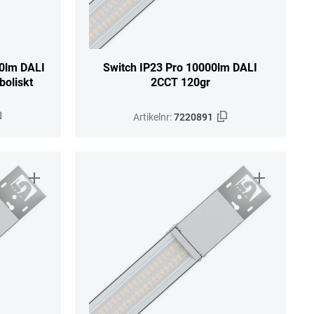
00lm DALI
Switch IP23 Pro 10000lm DALI
oliskt
2CCT 120gr
Artikelnr:
7220891