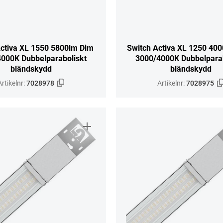
Activa XL 1550 5800lm Dim
Switch Activa XL 1250 40
000K Dubbelparaboliskt
3000/4000K Dubbelparab
bländskydd
bländskydd
Artikelnr:
7028978
Artikelnr:
7028975