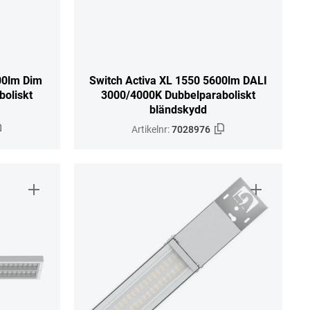
00lm Dim
Switch Activa XL 1550 5600lm DALI
oliskt
3000/4000K Dubbelparaboliskt
bländskydd
Artikelnr:
7028976