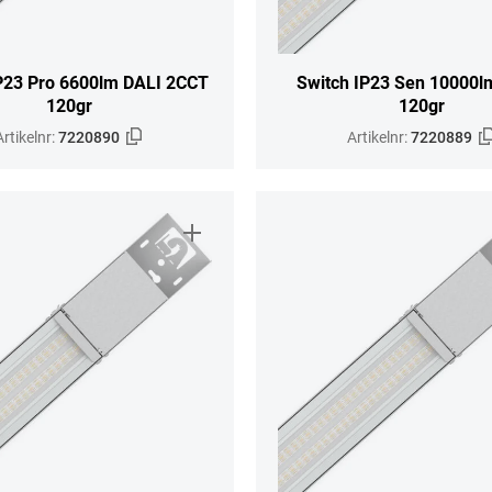
P23 Pro 6600lm DALI 2CCT
Switch IP23 Sen 10000
120gr
120gr
Artikelnr:
7220890
Artikelnr:
7220889