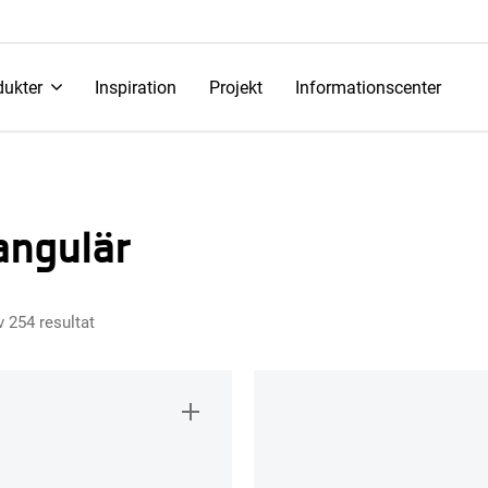
dukter
Inspiration
Projekt
Informationscenter
angulär
 254 resultat
Sortera
efter
senaste