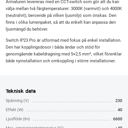
Armaturen levereras med en CCT-switch som gör att du kan
välja mellan två färgtemperaturer: 3000K (varmvit) och 4000K
(neutralvit), beroende på vilken ljusmiljö som önskas. Den
finns i olika lumenpaket, så att du enkelt kan anpassa den
ljusmängd du behöver.
Switch IP23 Pro är utformad med fokus på enkel installation.
Den har kopplingsdosor i båda ändar och stöd för
genomgående kabeldragning med 5×2,5 mm², vilket förenklar
både nyinstallation och omkoppling i större installationer.
Teknisk data
Spänning (V)
230
Effekt (W)
40
Ljusflöde (lm)
6600
Max. omgivningstemperatur (°C)
+40