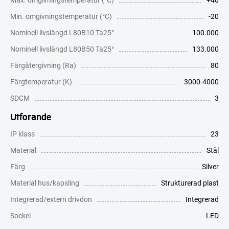
Min. omgivningstemperatur (°C)
-20
Nominell livslängd L80B10 Ta25°
100.000
Nominell livslängd L80B50 Ta25°
133.000
Färgåtergivning (Ra)
80
Färgtemperatur (K)
3000-4000
SDCM
3
Utförande
IP klass
23
Material
Stål
Färg
Silver
Material hus/kapsling
Strukturerad plast
Integrerad/extern drivdon
Integrerad
Sockel
LED