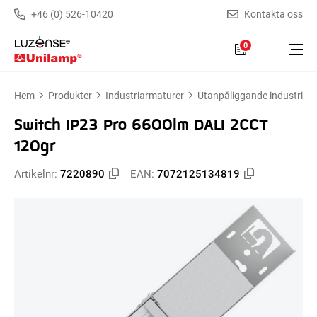
+46 (0) 526-10420
Kontakta oss
0
Hem
Produkter
Industriarmaturer
Utanpåliggande industriar
Switch IP23 Pro 6600lm DALI 2CCT
120gr
Artikelnr:
7220890
EAN:
7072125134819