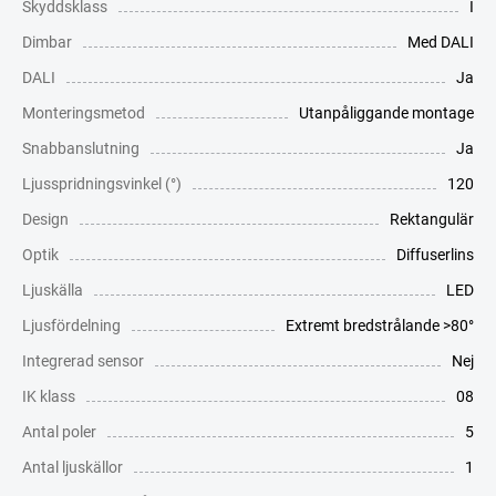
Skyddsklass
I
Dimbar
Med DALI
DALI
Ja
Monteringsmetod
Utanpåliggande montage
Snabbanslutning
Ja
Ljusspridningsvinkel (°)
120
Design
Rektangulär
Optik
Diffuserlins
Ljuskälla
LED
Ljusfördelning
Extremt bredstrålande >80°
Integrerad sensor
Nej
IK klass
08
Antal poler
5
Antal ljuskällor
1