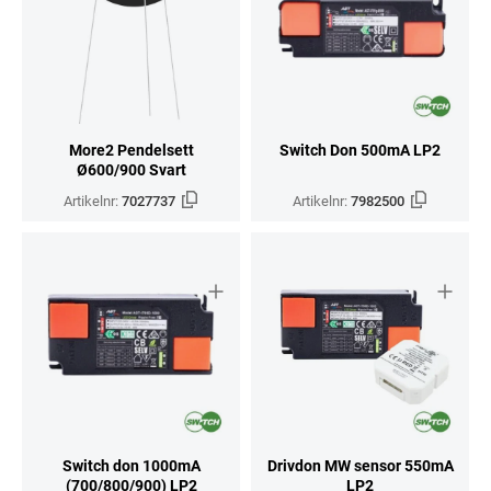
More2 Pendelsett
Switch Don 500mA LP2
Ø600/900 Svart
Artikelnr:
7027737
Artikelnr:
7982500
Switch don 1000mA
Drivdon MW sensor 550mA
(700/800/900) LP2
LP2