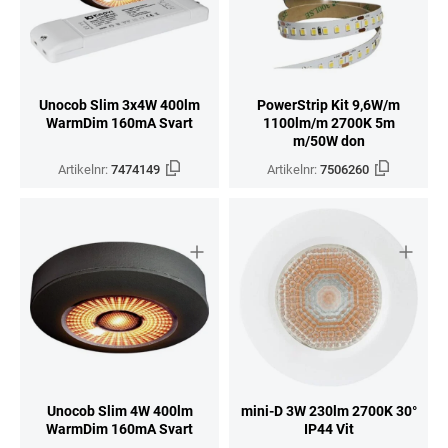
Unocob Slim 3x4W 400lm
PowerStrip Kit 9,6W/m
WarmDim 160mA Svart
1100lm/m 2700K 5m
m/50W don
Artikelnr:
7474149
Artikelnr:
7506260
Unocob Slim 4W 400lm
mini-D 3W 230lm 2700K 30°
WarmDim 160mA Svart
IP44 Vit