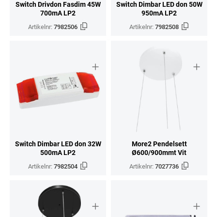
Switch Drivdon Fasdim 45W
Switch Dimbar LED don 50W
700mA LP2
950mA LP2
Artikelnr:
7982506
Artikelnr:
7982508
Switch Dimbar LED don 32W
More2 Pendelsett
500mA LP2
Ø600/900mmt Vit
Artikelnr:
7982504
Artikelnr:
7027736