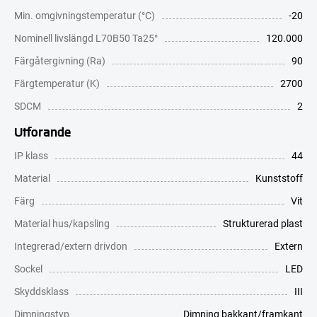
Min. omgivningstemperatur (°C)
-20
Nominell livslängd L70B50 Ta25°
120.000
Färgåtergivning (Ra)
90
Färgtemperatur (K)
2700
SDCM
2
Utförande
IP klass
44
Material
Kunststoff
Färg
Vit
Material hus/kapsling
Strukturerad plast
Integrerad/extern drivdon
Extern
Sockel
LED
Skyddsklass
III
Dimningstyp
Dimning bakkant/framkant