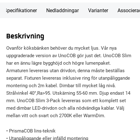
Specifikationer
Nedladdningar
Varianter
Associera
Beskrivning
Ovanför köksbänken behöver du mycket ljus. Vår nya
uppgraderade version av UnoCOB gör just det. UnoCOB Slim
har en ännu lägre bygghöjd och högre lumenpaket.
Armaturen levereras utan drivdon, denna måste beställas
separat. Fixturen levereras inklusive ring för utanpåliggande
montering och 2m kabel. Dimbar till mycket låg nivå.
Strålvinkel 40°,Ra>95. Utskärning 55-60 mm. Djup endast 14
mm. UnoCOB Slim 3-Pack levereras som ett komplett set
med dimbar LED-drivdon och alla nödvändiga kablar. Välj
mellan vitt och svart och 2700K eller WarmDim.
• PrismaCOB lins-teknik
• Utanpåliggande eller infälld montering