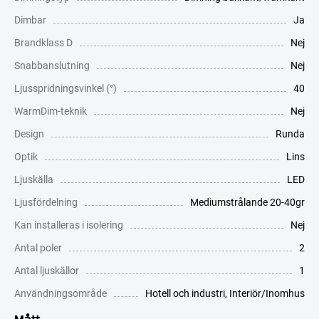
Dimbar
Ja
Brandklass D
Nej
Snabbanslutning
Nej
Ljusspridningsvinkel (°)
40
WarmDim-teknik
Nej
Design
Runda
Optik
Lins
Ljuskälla
LED
Ljusfördelning
Mediumstrålande 20-40gr
Kan installeras i isolering
Nej
Antal poler
2
Antal ljuskällor
1
Användningsområde
Hotell och industri
,
Interiör/Inomhus
Mått