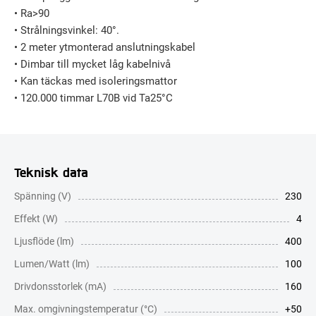
• Ra>90
• Strålningsvinkel: 40°.
• 2 meter ytmonterad anslutningskabel
• Dimbar till mycket låg kabelnivå
• Kan täckas med isoleringsmattor
• 120.000 timmar L70B vid Ta25°C
Teknisk data
Spänning (V)
230
Effekt (W)
4
Ljusflöde (lm)
400
Lumen/Watt (lm)
100
Drivdonsstorlek (mA)
160
Max. omgivningstemperatur (°C)
+50