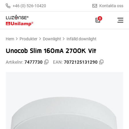
+46 (0) 526-10420
Kontakta oss
0
Hem
Produkter
Downlight
Infälld downlight
Unocob Slim 160mA 2700K Vit
Artikelnr:
7477730
EAN:
7072125131290