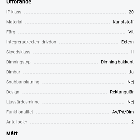
Utförande
IP klass
20
Material
Kunststoff
Färg
Vit
Integrerad/extern drivdon
Extern
Skyddsklass
II
Dimningstyp
Dimning bakkant
Dimbar
Ja
Snabbanslutning
Nej
Design
Rektangulär
Ljusvärdesminne
Nej
Funktionalitet
Av/På/Dim
Antal poler
2
Mått