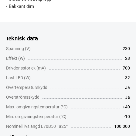
• Bakkant dim
Teknisk data
Spänning (V)
230
Effekt (W)
28
Drivdonsstorlek (mA)
700
Last LED (W)
32
Övertemperaturskydd
Ja
Överströmsskydd
Ja
Max. omgivningstemperatur (°C)
+40
Min. omgivningstemperatur (°C)
-10
Nominell livslängd L70B50 Ta25°
100.000